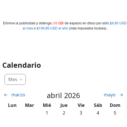
Elimine la publicidad y obtenga
¡10 GB!
de espacio en disco por sólo
$9,95 USD
al mes
o
$109,95 USD al año
(más impuestos locales).
Calendario
Mes
abril 2026
←
marzo
mayo
→
Lunes
Martes
Miércoles
Jueves
Viernes
Sábado
Domin
Lun
Mar
Mié
Jue
Vie
Sáb
Dom
Sin eventos, miércoles, 1 abril
Sin eventos, jueves, 2 abril
Sin eventos, viernes, 3 a
Sin eventos, sáb
Sin eve
1
2
3
4
5